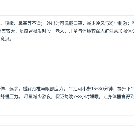
、咳嗽、鼻塞等不适； 外出时可佩戴口罩，减少冷风与粉尘刺激；
温差较大，是感冒易发时段，老人、儿童与体质较弱人群注意加强保
护意识。
、远眺，缓解颈椎与眼部疲劳； 午后可小憩15-30分钟，提升下
舒缓压力。 尽量减少熬夜，保证每晚7-8小时睡眠，让身体器官得