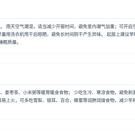
。 雨天空气潮湿，适当减少开窗时间，避免室内潮气加重；可开启
尽量用洗衣机甩干后晾晒，避免长时间阴干产生异味。 起居上建议早
高睡眠质量。
、姜枣茶、小米粥等暖胃暖身食物； 少吃生冷、寒凉食物，避免刺
燥易上火，可多吃雪梨、银耳、百合、蜂蜜等润肺润燥食物，减少辛