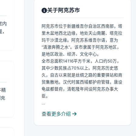
关于阿克苏市
室内
阿克苏市位于新疆维吾尔自治区西南部，塔
暖，
里木盆地西北边缘，地处天山南麓、塔克拉
玛干沙漠北缘。阿克苏系维吾尔语，意为
“清澈奔腾之水”。该市隶属于阿克苏地区，
是地区政治、经济、文化中心。
全市总面积14116平方千米，人口约50万，
其中少数民族占70%以上。阿克苏历史悠
久，自古以来就是丝绸之路的重要驿站和商
贸集散地。汉代时属西域都护府管辖，唐设
龟兹都督府，清乾隆年间设阿克苏办事大
午精
臣。
到充
...
查看更多介绍