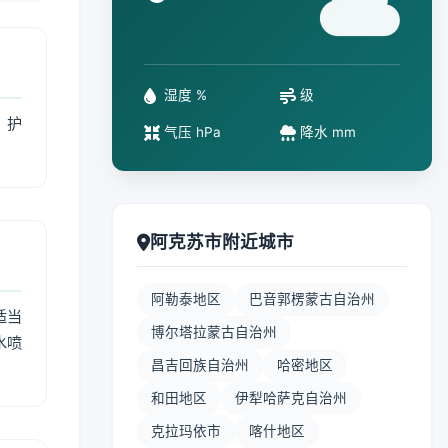
°
湿度 %
级
、护
气压 hPa
降水 mm
阿克苏市附近城市
阿勒泰地区
巴音郭楞蒙古自治州
适当
博尔塔拉蒙古自治州
水喷
昌吉回族自治州
哈密地区
和田地区
伊犁哈萨克自治州
克拉玛依市
喀什地区