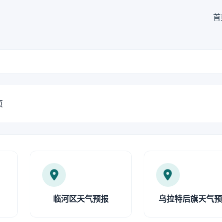
首
页
临河区天气预报
乌拉特后旗天气