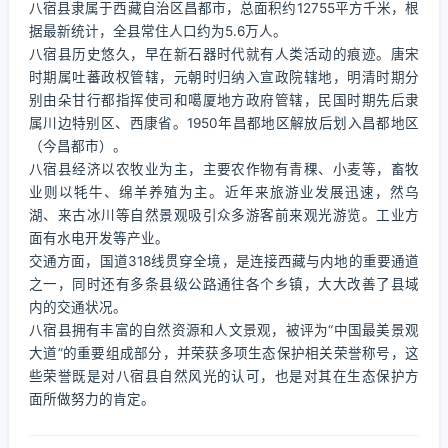
八宿县隶属于西藏自治区昌都市，总面积约12755平方千米，根
据最新统计，全县常住人口约为5.6万人。
八宿县历史悠久，早在新石器时代就有人类活动的痕迹。唐宋
时期属吐蕃政权管辖，元朝时归纳入宣政院辖地，明清时期分
别由朵甘行都指挥使司和噶厦地方政府管辖，民国时期先后隶
属川边特别区、西康省。1950年昌都地区解放后划入昌都地区
（今昌都市）。
八宿县经济以农牧业为主，主要农作物有青稞、小麦等，畜牧
业则以牦牛、绵羊养殖为主。近年来旅游业发展迅速，然乌
湖、来古冰川等自然景观吸引众多游客前来观光游览。工业方
面有水电开发等产业。
交通方面，国道318线贯穿全境，是连接西藏与内地的重要通道
之一，同时还有多条县级公路通往各个乡镇，大大改善了县域
内的交通状况。
八宿县拥有丰富的自然资源和人文景观，被评为“中国最美景观
大道”的重要组成部分，并荣获多项生态保护相关荣誉称号，这
些荣誉既是对八宿县自然风光的认可，也是对其在生态保护方
面所做努力的肯定。