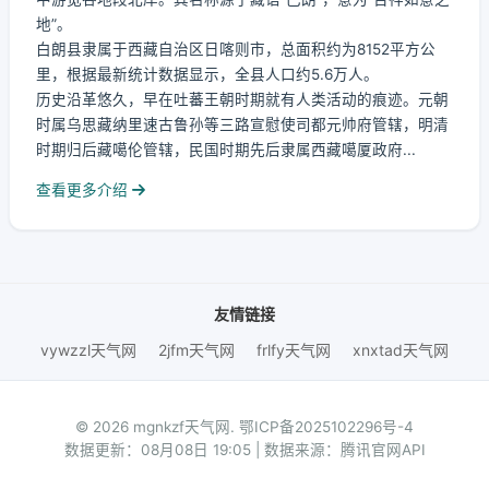
地”。
白朗县隶属于西藏自治区日喀则市，总面积约为8152平方公
里，根据最新统计数据显示，全县人口约5.6万人。
历史沿革悠久，早在吐蕃王朝时期就有人类活动的痕迹。元朝
时属乌思藏纳里速古鲁孙等三路宣慰使司都元帅府管辖，明清
时期归后藏噶伦管辖，民国时期先后隶属西藏噶厦政府...
查看更多介绍
友情链接
vywzzl天气网
2jfm天气网
frlfy天气网
xnxtad天气网
© 2026 mgnkzf天气网.
鄂ICP备2025102296号-4
数据更新：08月08日 19:05 | 数据来源：腾讯官网API