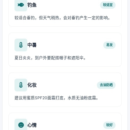
钓鱼
较适宜
较适合垂钓，但天气稍热，会对垂钓产生一定的影响。
中暑
易发
夏日炎炎，到户外要配搭帽子和遮阳伞。
化妆
去油防晒
建议用蜜质SPF20面霜打底，水质无油粉底霜。
心情
较好