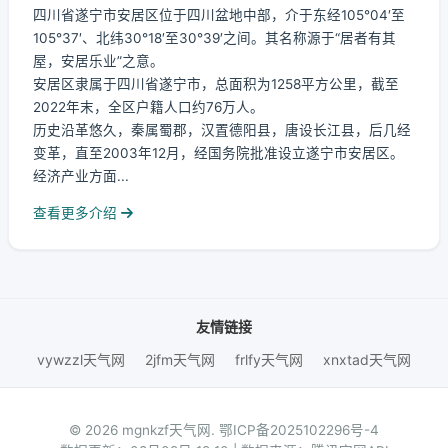
四川省遂宁市安居区位于四川盆地中部，介于东经105°04′至
105°37′、北纬30°18′至30°39′之间。其名称源于“居者有其
屋，安居乐业”之意。
安居区隶属于四川省遂宁市，总面积为1258平方公里，截至
2022年末，全区户籍人口约76万人。
历史沿革悠久，秦属蜀郡，汉置德阳县，唐设长江县，后几经
变革，直至2003年12月，经国务院批准设立遂宁市安居区。
经济产业方面...
查看更多介绍
友情链接
vywzzl天气网
2jfm天气网
frlfy天气网
xnxtad天气网
© 2026 mgnkzf天气网.
鄂ICP备2025102296号-4