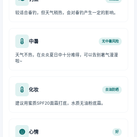
较适合垂钓，但天气稍热，会对垂钓产生一定的影响。
中暑
无中暑风险
天气不热，在炎炎夏日中十分难得，可以告别暑气漫漫
啦~
化妆
去油防晒
建议用蜜质SPF20面霜打底，水质无油粉底霜。
心情
好