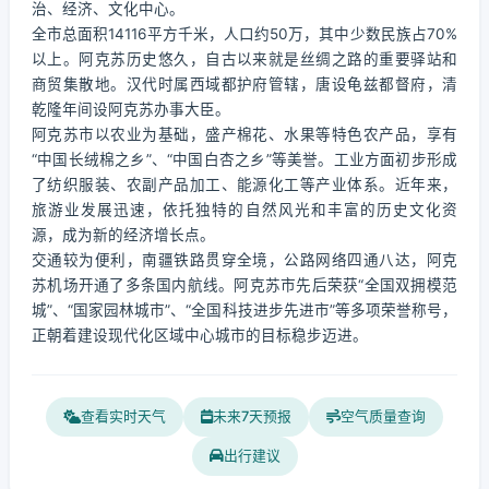
治、经济、文化中心。
全市总面积14116平方千米，人口约50万，其中少数民族占70%
以上。阿克苏历史悠久，自古以来就是丝绸之路的重要驿站和
商贸集散地。汉代时属西域都护府管辖，唐设龟兹都督府，清
乾隆年间设阿克苏办事大臣。
阿克苏市以农业为基础，盛产棉花、水果等特色农产品，享有
“中国长绒棉之乡”、“中国白杏之乡”等美誉。工业方面初步形成
了纺织服装、农副产品加工、能源化工等产业体系。近年来，
旅游业发展迅速，依托独特的自然风光和丰富的历史文化资
源，成为新的经济增长点。
交通较为便利，南疆铁路贯穿全境，公路网络四通八达，阿克
苏机场开通了多条国内航线。阿克苏市先后荣获“全国双拥模范
城”、“国家园林城市”、“全国科技进步先进市”等多项荣誉称号，
正朝着建设现代化区域中心城市的目标稳步迈进。
查看实时天气
未来7天预报
空气质量查询
出行建议